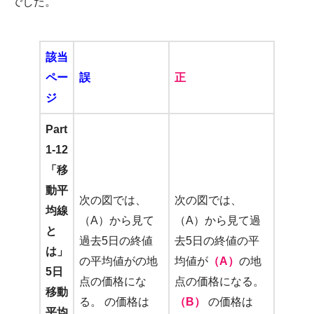
でした。
該当
ペー
誤
正
ジ
Part
1-12
「移
動平
次の図では、
次の図では、
均線
（A）から見て
（A）から見て過
と
過去5日の終値
去5日の終値の平
は」
の平均値がの地
均値が
（A）
の地
5日
点の価格にな
点の価格になる。
移動
る。 の価格は
（B）
の価格は
平均