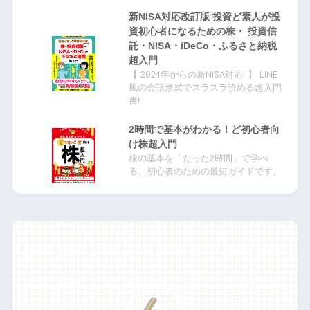
新NISA対応改訂版 投資ど素人が投
資初心者になるための株・ 投資信
託・NISA・iDeCo・ふるさと納税
超入門
【 2024年からの新NISA対応! 】 LINE
風の会話形式でスラスラ読める超入門
書!
2時間で基本がわかる！ど初心者向
け株超入門
株の基本を「たった2時間」で学べ
る、初心者のための最短ガイドです。