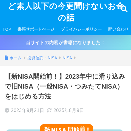
ど素人以下の今更聞けないお金
の話
TOP
書籍サポートページ
プライバシーポリシー
問い合わせ
当サイトの内容が書籍になりました！
ホーム
投資信託・NISA
NISA
【新NISA開始前！】2023年中に滑り込み
で旧NISA（一般NISA・つみたてNISA）
をはじめる方法
2023年9月21日
2025年8月9日