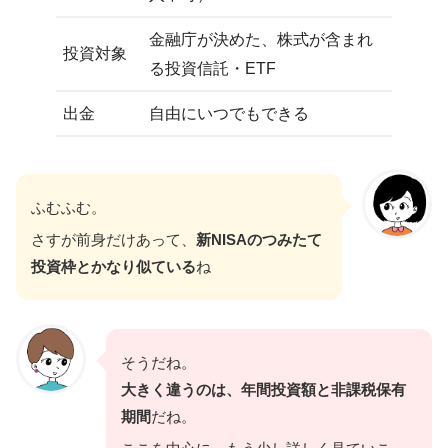
金融庁が決めた、株式が含まれ
投資対象
る投資信託・ETF
出金
自由にいつでもできる
ふむふむ。
さすが前身だけあって、
新NISAのつみたて
投資枠とかなり似ている
ね
そうだね。
大きく違うのは、年間投資額と非課税保有
期間
だね。